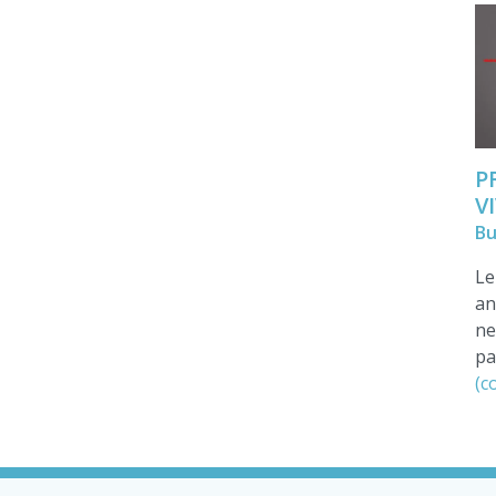
P
V
Bu
Le
an
ne
pa
(c