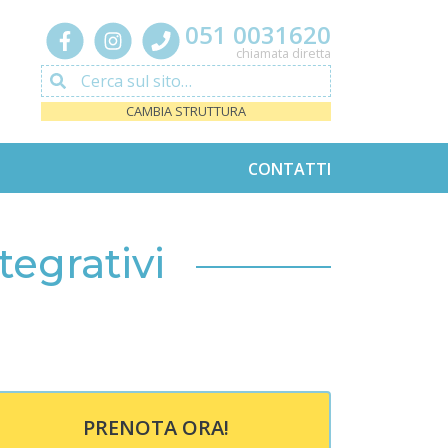
051 0031620
chiamata diretta
Cerca sul sito…
CAMBIA STRUTTURA
CONTATTI
tegrativi
PRENOTA ORA!