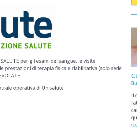
NISALUTE per gli esami del sangue, le visite
e prestazioni di terapia fisica e riabilitativa (solo sede
C
GEVOLATE.
Bu
trale operativa di Unisalute.
Il
fa
ca
qu
(c