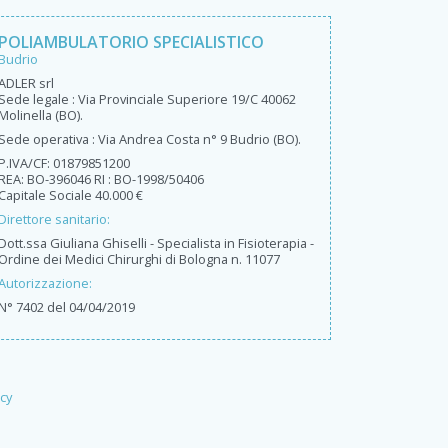
POLIAMBULATORIO SPECIALISTICO
Budrio
ADLER srl
Sede legale : Via Provinciale Superiore 19/C 40062
Molinella (BO).
Sede operativa : Via Andrea Costa n° 9 Budrio (BO).
P.IVA/CF: 01879851200
REA: BO-396046 RI : BO-1998/50406
Capitale Sociale 40.000 €
Direttore sanitario:
Dott.ssa Giuliana Ghiselli - Specialista in Fisioterapia -
Ordine dei Medici Chirurghi di Bologna n. 11077
Autorizzazione:
N° 7402 del 04/04/2019
cy