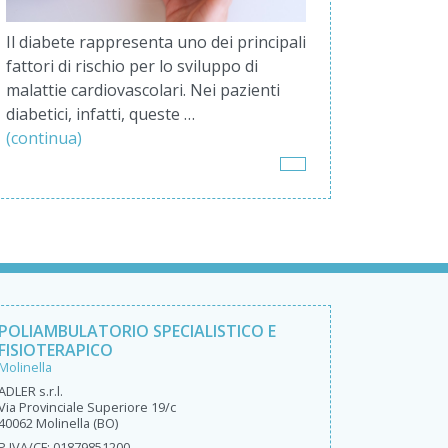
Il diabete rappresenta uno dei principali
fattori di rischio per lo sviluppo di
malattie cardiovascolari. Nei pazienti
diabetici, infatti, queste …
(continua)
POLIAMBULATORIO SPECIALISTICO E
FISIOTERAPICO
Molinella
ADLER s.r.l.
Via Provinciale Superiore 19/c
40062 Molinella (BO)
P.IVA/CF: 01879851200