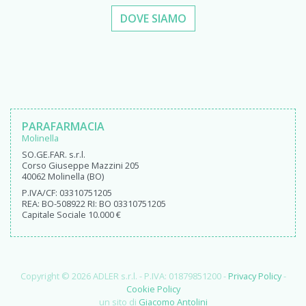
DOVE SIAMO
PARAFARMACIA
Molinella
SO.GE.FAR. s.r.l.
Corso Giuseppe Mazzini 205
40062 Molinella (BO)
P.IVA/CF: 03310751205
REA: BO-508922 RI: BO 03310751205
Capitale Sociale 10.000 €
Copyright © 2026 ADLER s.r.l. - P.IVA: 01879851200 -
Privacy Policy
-
Cookie Policy
un sito di
Giacomo Antolini