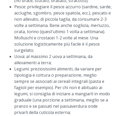
(no brace, stufato, brasato, stracotto);
Pesce: privilegiare il pesce azzurro (sardine, sarde,
acciughe, sgombro, pesce spatola, ecc.), pescato e
non allevato, di piccola taglia, da consumare 2-3
volte a settimana. Bene anche sogliola, merluzzo,
orata, tonno (quest’ultimo 1 volta a settimana).
Molluschi e crostacei 1-2 volte al mese. Una
soluzione logisticamente più facile è il pesce
surgelato;
Uova: al massimo 2 uova a settimana, da
allevamenti a terra;
Legumi: preziosissimi alimenti, da variare per
tipologia e cottura o preparazione, meglio
sempre se associati ai cereali integrali (pasta e
fagioli per esempio). Per chi non è abituato ai
legumi, si consiglia di iniziare a mangiarli in modo
graduale (una porzione a settimana, meglio se a
pranzo e se passati nel passaverdura onde
privarli della cuticola esterna;