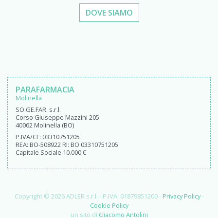
DOVE SIAMO
PARAFARMACIA
Molinella
SO.GE.FAR. s.r.l.
Corso Giuseppe Mazzini 205
40062 Molinella (BO)
P.IVA/CF: 03310751205
REA: BO-508922 RI: BO 03310751205
Capitale Sociale 10.000 €
Copyright © 2026 ADLER s.r.l. - P.IVA: 01879851200 -
Privacy Policy
-
Cookie Policy
un sito di
Giacomo Antolini