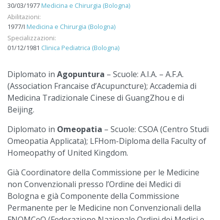
30/03/1977
Medicina e Chirurgia (Bologna)
Abilitazioni:
1977/I
Medicina e Chirurgia (Bologna)
Specializzazioni:
01/12/1981
Clinica Pediatrica (Bologna)
Diplomato in
Agopuntura
– Scuole: A.I.A. – A.F.A.
(Association Francaise d’Acupuncture); Accademia di
Medicina Tradizionale Cinese di GuangZhou e di
Beijing.
Diplomato in
Omeopatia
– Scuole: CSOA (Centro Studi
Omeopatia Applicata); LFHom-Diploma della Faculty of
Homeopathy of United Kingdom.
Già Coordinatore della Commissione per le Medicine
non Convenzionali presso l’Ordine dei Medici di
Bologna e già Componente della Commissione
Permanente per le Medicine non Convenzionali della
FNOMCeO (Federazione Nazionale Ordini dei Medici e