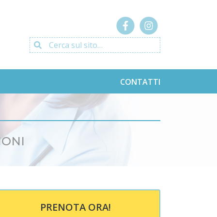
Cerca sul sito…
CONTATTI
IONI
PRENOTA ORA!