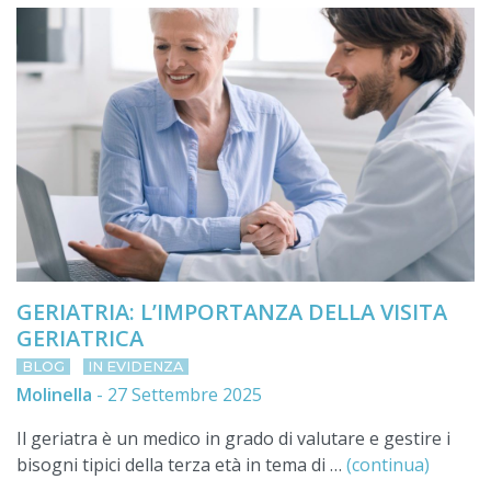
GERIATRIA: L’IMPORTANZA DELLA VISITA
GERIATRICA
BLOG
IN EVIDENZA
Molinella
-
27 Settembre 2025
Il geriatra è un medico in grado di valutare e gestire i
bisogni tipici della terza età in tema di …
(continua)