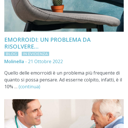
Hai mai usufruito dei nostri servizi? Come ti sei
trovato?
Facci sapere com'è andata la tua esperienza presso i
nostri Poliambulatori!
EMORROIDI: UN PROBLEMA DA
Grazie alla tua recensione potremmo far conoscere a
RISOLVERE…
tutti il modo di lavorare che ci caratterizza e che ci
BLOG
IN EVIDENZA
consente di essere sempre di più al vostro fianco.
Molinella
-
21 Ottobre 2022
Quello delle emorroidi è un problema più frequente di
LASCIA UNA RECENSIONE
quanto si possa pensare. Ad esserne colpito, infatti, è il
10% …
(continua)
Non mostrarmi più questa richiesta