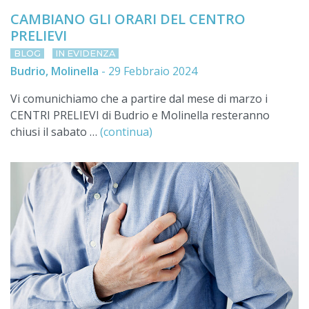
CAMBIANO GLI ORARI DEL CENTRO
PRELIEVI
BLOG
IN EVIDENZA
Budrio, Molinella
-
29 Febbraio 2024
Vi comunichiamo che a partire dal mese di marzo i
CENTRI PRELIEVI di Budrio e Molinella resteranno
chiusi il sabato …
(continua)