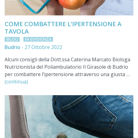
COME COMBATTERE L’IPERTENSIONE A
TAVOLA
Close
BLOG
IN EVIDENZA
this
Budrio
-
27 Ottobre 2022
modu
Alcuni consigli della Dott.ssa Caterina Marcato Biologa
Nutrizionista del Poliambulatorio Il Girasole di Budrio
per combattere l’ipertensione attraverso una giusta …
(continua)